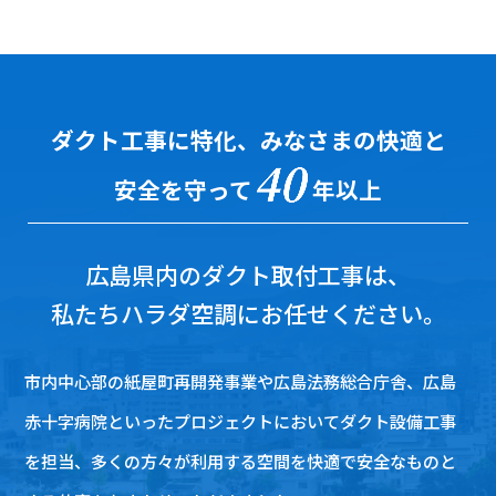
ダクト
工事
に特化、みなさまの快適と
安全を守って
年以上
広島
県内の
ダクト
取付
工事
は、
私たちハラダ空調にお任せください。
市内中心部の紙屋町再開発事業や
広島
法務総合庁舎、
広島
赤十字病院といったプロジェクトにおいて
ダクト
設備
工事
を担当、多くの方々が利用する空間を快適で安全なものと